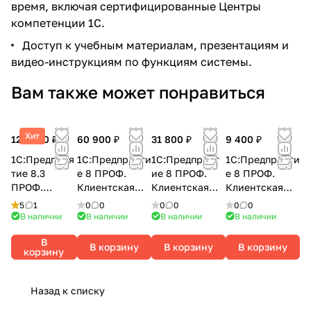
время, включая сертифицированные Центры
компетенции 1С.
Доступ к учебным материалам, презентациям и
видео-инструкциям по функциям системы.
Вам также может понравиться
Хит
126 800 ₽
60 900 ₽
31 800 ₽
9 400 ₽
1С:Предприя
1С:Предприяти
1С:Предприят
1С:Предприяти
тие 8.3
е 8 ПРОФ.
ие 8 ПРОФ.
е 8 ПРОФ.
ПРОФ.
Клиентская
Клиентская
Клиентская
Лицензия на
лицензия на
лицензия на 5
лицензия на 1
5
1
0
0
0
0
0
0
сервер (x86-
10 рабочих
рабочих мест.
рабочее место.
В наличии
В наличии
В наличии
В наличии
64).
мест.
Электронная
Электронная
В
Электронная
Электронная
поставка
поставка
В корзину
В корзину
В корзину
корзину
поставка
поставка
Назад к списку