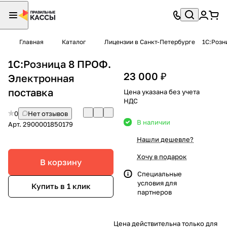
Главная
Каталог
Лицензии в Санкт-Петербурге
1С:Розн
1С:Розница 8 ПРОФ.
23 000 ₽
Электронная
поставка
Цена указана без учета
НДС
0
Нет отзывов
В наличии
Арт.
2900001850179
Нашли дешевле?
Хочу в подарок
В корзину
Специальные
условия
для
Купить в 1 клик
партнеров
Цена действительна только для