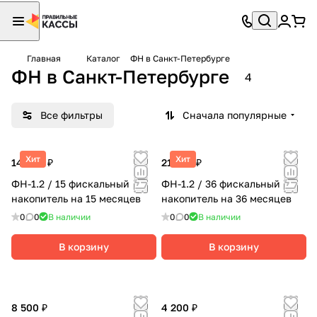
Главная
Каталог
ФН в Санкт-Петербурге
ФН в Санкт-Петербурге
4
Все фильтры
Сначала популярные
Хит
Хит
14 900 ₽
21 500 ₽
ФН-1.2 / 15 фискальный
ФН-1.2 / 36 фискальный
накопитель на 15 месяцев
накопитель на 36 месяцев
0
0
В наличии
0
0
В наличии
В корзину
В корзину
8 500 ₽
4 200 ₽