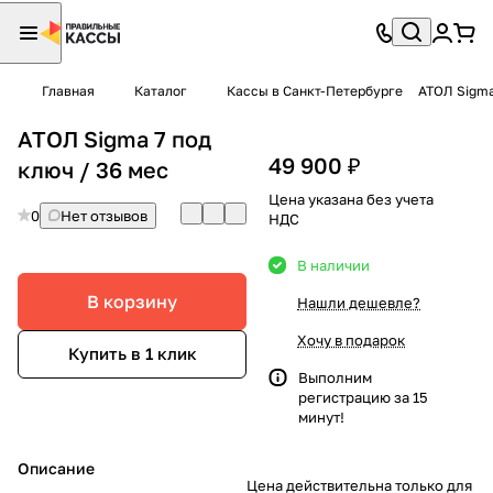
Главная
Каталог
Кассы в Санкт-Петербурге
АТОЛ Sigma
АТОЛ Sigma 7 под
49 900 ₽
ключ / 36 мес
Цена указана без учета
0
Нет отзывов
НДС
В наличии
В корзину
Нашли дешевле?
Хочу в подарок
Купить в 1 клик
Выполним
регистрацию
за 15
минут!
Описание
Цена действительна только для